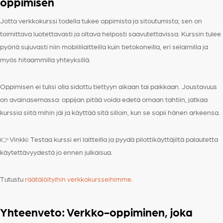
oppimisen
Jotta verkkokurssi todella tukee oppimista ja sitoutumista, sen on
toimittava luotettavasti ja oltava helposti saavutettavissa. Kurssin tulee
pyöriä sujuvasti niin mobiililaitteilla kuin tietokoneilla, eri selaimilla ja
myös hitaammilla yhteyksillä.
Oppimisen ei tulisi olla sidottu tiettyyn aikaan tai paikkaan. Joustavuus
on avainasemassa: oppijan pitää voida edetä omaan tahtiin, jatkaa
kurssia siitä mihin jäi ja käyttää sitä silloin, kun se sopii hänen arkeensa.
👉 Vinkki: Testaa kurssi eri laitteilla ja pyydä pilottikäyttäjiltä palautetta
käytettävyydestä jo ennen julkaisua.
Tutustu
räätälöityihin verkkokursseihimme
.
Yhteenveto: Verkko-oppiminen, joka