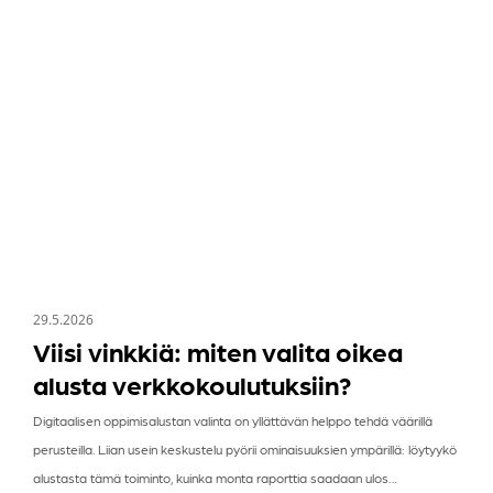
miten
valita
oikea
alusta
verkkokoulutuksiin?
29.5.2026
Viisi vinkkiä: miten valita oikea
alusta verkkokoulutuksiin?
Digitaalisen oppimisalustan valinta on yllättävän helppo tehdä väärillä
perusteilla. Liian usein keskustelu pyörii ominaisuuksien ympärillä: löytyykö
alustasta tämä toiminto, kuinka monta raporttia saadaan ulos…