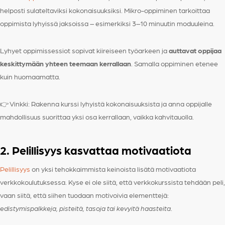
helposti sulateltaviksi kokonaisuuksiksi. Mikro-oppiminen tarkoittaa
oppimista lyhyissä jaksoissa – esimerkiksi 3–10 minuutin moduuleina.
Lyhyet oppimissessiot sopivat kiireiseen työarkeen ja
auttavat oppijaa
keskittymään yhteen teemaan kerrallaan
. Samalla oppiminen etenee
kuin huomaamatta.
👉 Vinkki: Rakenna kurssi lyhyistä kokonaisuuksista ja anna oppijalle
mahdollisuus suorittaa yksi osa kerrallaan, vaikka kahvitauolla.
2. Pelillisyys kasvattaa motivaatiota
Pelillisyys
on yksi tehokkaimmista keinoista lisätä motivaatiota
verkkokoulutuksessa. Kyse ei ole siitä, että verkkokurssista tehdään peli,
vaan siitä, että siihen tuodaan motivoivia elementtejä:
edistymispalkkeja, pisteitä, tasoja tai kevyitä haasteita
.