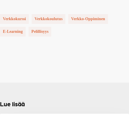
Verkkokurssi
Verkkokoulutus
Verkko-Oppiminen
E-Learning
Pelillisyys
Lue lisää
Viisi
VERKKO-OPPIMINEN
vinkkiä: