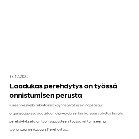
onnistumisen
perusta
18.12.2025
Laadukas perehdytys on työssä
onnistumisen perusta
Kiireen keskellä rekrytoinnit käynnistyvät usein nopeasti ja
organisaatioissa saatetaan aliarvioida se, kuinka suuri vaikutus hyvällä
perehdytyksellä on työn sujuvuuteen, työssä viihtymiseen ja
työnantajamielikuvaan. Perehdytys…