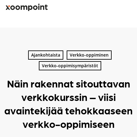
Skip
to
main
content
Kirjoita hakusana etsiäksesi
Ajankohtaista
Verkko-oppiminen
Verkko-oppimisympäristöt
Näin rakennat sitouttavan
verkkokurssin – viisi
avaintekijää tehokkaaseen
verkko-oppimiseen