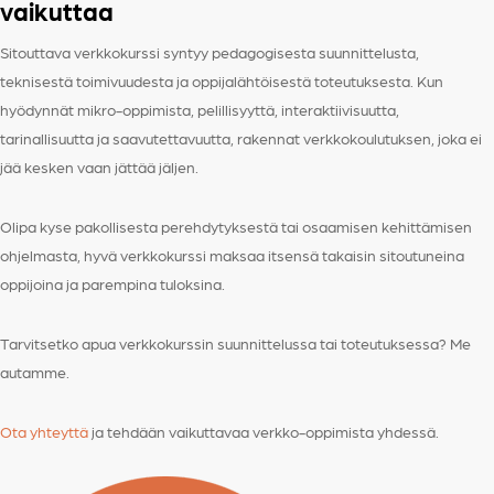
vaikuttaa
Sitouttava verkkokurssi syntyy pedagogisesta suunnittelusta,
teknisestä toimivuudesta ja oppijalähtöisestä toteutuksesta. Kun
hyödynnät mikro-oppimista, pelillisyyttä, interaktiivisuutta,
tarinallisuutta ja saavutettavuutta, rakennat verkkokoulutuksen, joka ei
jää kesken vaan jättää jäljen.
Olipa kyse pakollisesta perehdytyksestä tai osaamisen kehittämisen
ohjelmasta, hyvä verkkokurssi maksaa itsensä takaisin sitoutuneina
oppijoina ja parempina tuloksina.
Tarvitsetko apua verkkokurssin suunnittelussa tai toteutuksessa? Me
autamme.
Ota yhteyttä
ja tehdään vaikuttavaa verkko-oppimista yhdessä.