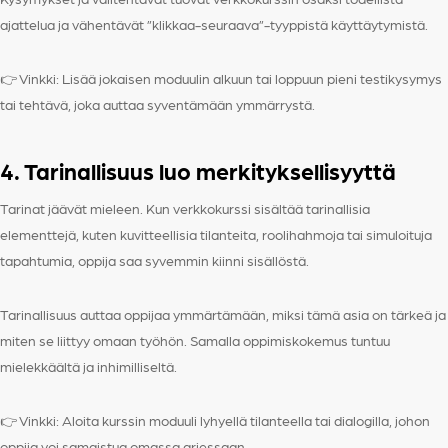
ajattelua ja vähentävät ”klikkaa-seuraava”-tyyppistä käyttäytymistä.
👉 Vinkki: Lisää jokaisen moduulin alkuun tai loppuun pieni testikysymys
tai tehtävä, joka auttaa syventämään ymmärrystä.
4. Tarinallisuus luo merkityksellisyyttä
Tarinat jäävät mieleen. Kun verkkokurssi sisältää tarinallisia
elementtejä, kuten kuvitteellisia tilanteita, roolihahmoja tai simuloituja
tapahtumia, oppija saa syvemmin kiinni sisällöstä.
Tarinallisuus auttaa oppijaa ymmärtämään, miksi tämä asia on tärkeä ja
miten se liittyy omaan työhön. Samalla oppimiskokemus tuntuu
mielekkäältä ja inhimilliseltä.
👉 Vinkki: Aloita kurssin moduuli lyhyellä tilanteella tai dialogilla, johon
oppija voi samaistua omassa arjessaan.