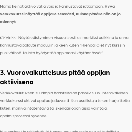
Nämä keinot aktivoivat aivoja ja kannustavat jatkamaan.
Hyvä
verkkokurssi näyttää oppijalle selkeästi, kuinka pitkälle hän on jo
edennyt
.
👉 Vinkki: Näytä edistyminen visuaalisesti esimerkiksi palkkina ja anna
kannustava palaute moduulin jälkeen kuten “Hienoa! Olet nyt kurssin
puolivälissä. Muista hyödyntää oppimaasi käytännössä.”
3. Vuorovaikutteisuus pitää oppijan
aktiivisena
Verkkokoulutuksen suurimpia haasteita on passiivisuus. Interaktiivinen
verkkokurssi aktivoi oppijaa jatkuvasti. Kun osallistuja tekee harjoitteita
kuten, monivalintatehtäviä tai skenaariopohjaisia valintoja,
oppimisprosessi syvenee.
Kysymykset ja välitehtävät tuovat verkkokurssin osaksi todellista