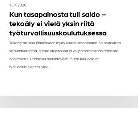
13.4.2026
Kun tasapainosta tuli saldo –
tekoäly ei vielä yksin riitä
työturvallisuuskoulutuksessa
Tekoäly on tullut jäädäkseen myös koulutusmaailmaan. Se nopeuttaa
sisällöntuotantoa, auttaa ideoinnissa ja voi parhaimmillaan tehostaa
oppimisen suunnittelua merkittävästi. Mutta kun kyse on
työturvallisuudesta, yksi…
Laadukas
AJANKOHTAISTA
perehdytys
on
työssä