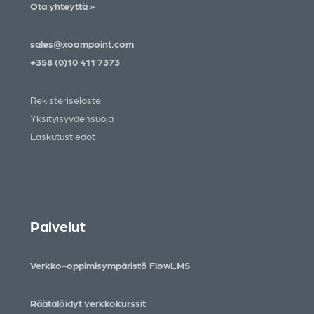
Ota yhteyttä »
sales@xoompoint.com
+358 (0)10 411 7373
Rekisteriseloste
Yksityisyydensuoja
Laskutustiedot
Palvelut
Verkko-oppimisympäristö FlowLMS
Räätälöidyt verkkokurssit