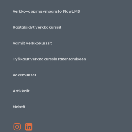
Verkko-oppimisympäristö FlowLMS
Räätälöidyt verkkokurssit
Valmiit verkkokurssit
Työkalut verkkokurssin rakentamiseen
Kokemukset
Artikkelit
Meistä
Instagram
LinkedIn