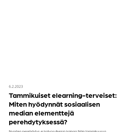
terveiset:
Miten
hyödynnät
sosiaalisen
median
elementtejä
perehdytyksessä?
6.2.2023
Tammikuiset elearning-terveiset:
Miten hyödynnät sosiaalisen
median elementtejä
perehdytyksessä?
Nuorten perehdytys ei kalvosulkeisia kaipaa Näin tammikuussa