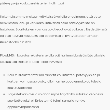
pätevyys- ja koulutusrekisterien hallintaa?
Kokemuksemme mukaan yrityksissä voi olla ongelmana, että tieto
henkilöstön lähi- ja verkkokoulutuksista sekä pätevyyksistä on
hajallaan. Suorituksien voimassaolotiedot ovat vaikeasti löydettävissä
tai että käytyjä koulutuksia ja osaamista ei pystytä todentamaan.
Kuulostaako tutulta?
FlowLMS:n koulutusrekisterin avulla voit hallinnoida sisäisiä ja ulkoisia
koulutuksia, kortteja, lupia ja pätevyyksiä.
Koulutusrekisteristä saa raportit koulutusten, pätevyyksien ja
korttien voimassaoloista, jolloin on helppoa ennakoida tulevia
koulutustarpeita.
Järjestelmän avulla voidaan myös tarjota koulutuksia verkossa
suoritettavaksi eli järjestelmä toimii samalla verkko-
oppimisympäristönä.