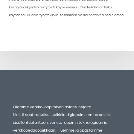
kesätyöntekijöiden rekrytointi käy kuumana. Ehkä teilläkin on haku
käynnissä? Nuorille työntekijöille sosiaalinen media on tärkeä osa elämää.
…
Olemme verkko-oppimisen asiantuntijoita.
Meiltä saat ratkaisut kaikkiin digioppimisen tarpeisiisi –
sisällöntuotantoon, verkko-oppimisteknologiaan ja
verkkopedagogiikkaan. Tuemme ja opastamme