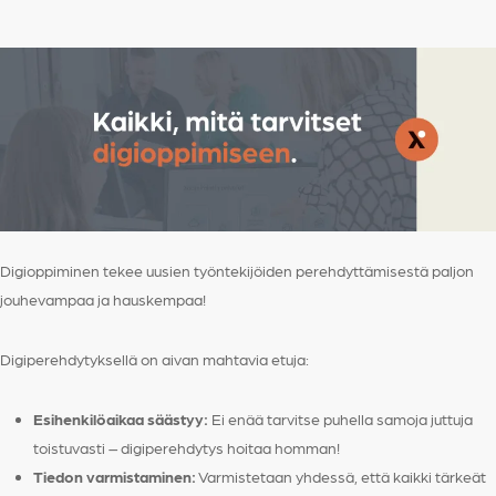
Digioppiminen tekee uusien työntekijöiden perehdyttämisestä paljon
jouhevampaa ja hauskempaa!
Digiperehdytyksellä on aivan mahtavia etuja:
Esihenkilöaikaa säästyy:
Ei enää tarvitse puhella samoja juttuja
toistuvasti – digiperehdytys hoitaa homman!
Tiedon varmistaminen:
Varmistetaan yhdessä, että kaikki tärkeät