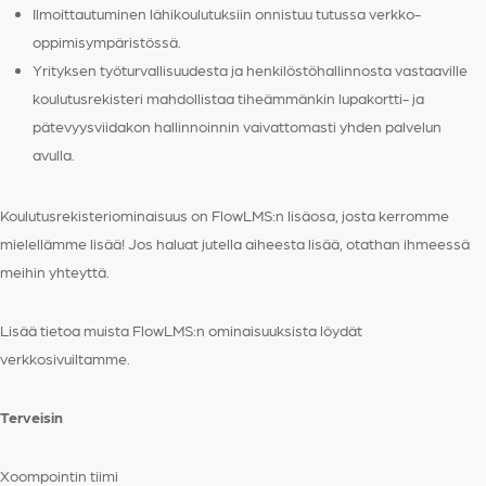
Ilmoittautuminen lähikoulutuksiin onnistuu tutussa verkko-
oppimisympäristössä.
Yrityksen työturvallisuudesta ja henkilöstöhallinnosta vastaaville
koulutusrekisteri mahdollistaa tiheämmänkin lupakortti- ja
pätevyysviidakon hallinnoinnin vaivattomasti yhden palvelun
avulla.
Koulutusrekisteriominaisuus on FlowLMS:n lisäosa, josta kerromme
mielellämme lisää! Jos haluat jutella aiheesta lisää, otathan ihmeessä
meihin yhteyttä.
Lisää tietoa muista FlowLMS:n ominaisuuksista löydät
verkkosivuiltamme.
Terveisin
Xoompointin tiimi