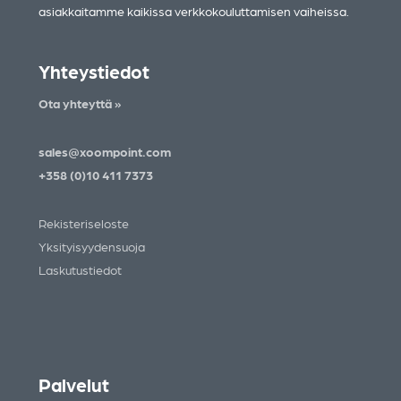
asiakkaitamme kaikissa verkkokouluttamisen vaiheissa.
Yhteystiedot
Ota yhteyttä »
sales@xoompoint.com
+358 (0)10 411 7373
Rekisteriseloste
Yksityisyydensuoja
Laskutustiedot
Palvelut