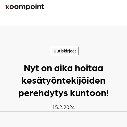
Skip
to
main
content
Kirjoita hakusana etsiäksesi
Uutiskirjeet
Nyt on aika hoitaa
kesätyöntekijöiden
perehdytys kuntoon!
15.2.2024