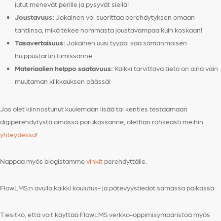
jutut menevät perille ja pysyvät siellä!
Joustavuus:
Jokainen voi suorittaa perehdytyksen omaan
tahtiinsa, mikä tekee hommasta joustavampaa kuin koskaan!
Tasavertaisuus:
Jokainen uusi tyyppi saa samanmoisen
huippustartin tiimissänne.
Materiaalien helppo saatavuus:
Kaikki tarvittava tieto on aina vain
muutaman klikkauksen päässä!
Jos olet kiinnostunut kuulemaan lisää tai kenties testaamaan
digiperehdytystä omassa porukassanne, olethan rohkeasti meihin
yhteydessä
!
Nappaa myös blogistamme
vinkit
perehdyttälle.
FlowLMS:n avulla kaikki koulutus- ja pätevyystiedot samassa paikassa
Tiesitkö, että voit käyttää FlowLMS verkko-oppimisympäristöä myös