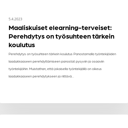
5.4.2023
Maaliskuiset elearning-terveiset:
Perehdytys on työsuhteen tärkein
koulutus
Perehdytys on työsuhteen tärkein koulutus Panostamalla työntekijöiden
laadukkaaseen perehdyttämiseen panostat pysyviin ja osaaviin
työntekijöihin. Muistathan, että jokaisella työntekijällä on oikeus
laadukkaaseen perehdytykseen ja riittävä…
Tammikuiset
UUTISKIRJEET
elearning-