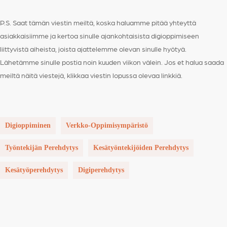
P.S. Saat tämän viestin meiltä, koska haluamme pitää yhteyttä
asiakkaisiimme ja kertoa sinulle ajankohtaisista digioppimiseen
liittyvistä aiheista, joista ajattelemme olevan sinulle hyötyä.
Lähetämme sinulle postia noin kuuden viikon välein. Jos et halua saada
meiltä näitä viestejä, klikkaa viestin lopussa olevaa linkkiä.
Digioppiminen
Verkko-Oppimisympäristö
Työntekijän Perehdytys
Kesätyöntekijöiden Perehdytys
Kesätyöperehdytys
Digiperehdytys