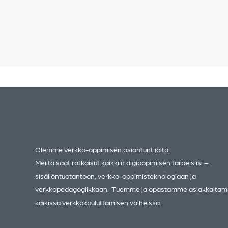
Esihenkilöaikaa
Ei enää tarvits
samoja juttuja t
–…
XOOMPOINT
15.2.2024
Olemme verkko-oppimisen asiantuntijoita.
Meiltä saat ratkaisut kaikkiin digioppimisen tarpeisiisi –
sisällöntuotantoon, verkko-oppimisteknologiaan ja
verkkopedagogiikkaan. Tuemme ja opastamme asiakkaita
kaikissa verkkokouluttamisen vaiheissa.