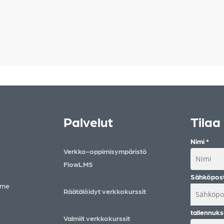
 säästyy:
e puhella
oistuvasti
Palvelut
Tilaa 
Nimi
*
Verkko-oppimisympäristö
FlowLMS
Sähköpos
mme
Räätälöidyt verkkokurssit
tallennuks
Valmiit verkkokurssit