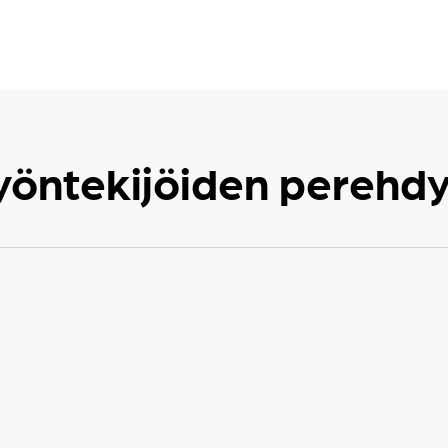
yöntekijöiden perehdy
a etsiäksesi
sesi