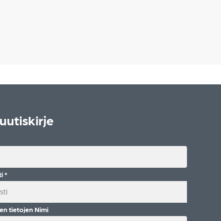
uutiskirje
ti
*
en tietojen Nimi