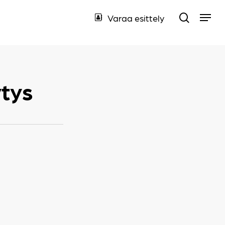
Hae
Varaa esittely
Menu
tys