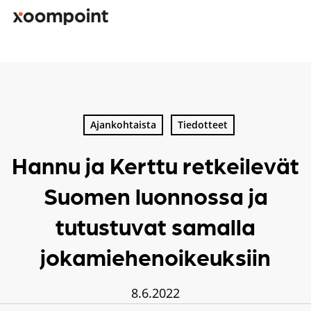
Skip
to
main
content
Kirjoita hakusana etsiäksesi
Ajankohtaista
Tiedotteet
Hannu ja Kerttu retkeilevät
Suomen luonnossa ja
tutustuvat samalla
jokamiehenoikeuksiin
8.6.2022