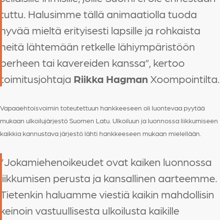
tuttu. Halusimme tällä animaatiolla tuoda
hyvää mieltä erityisesti lapsille ja rohkaista
heitä lähtemään retkelle lähiympäristöön
perheen tai kavereiden kanssa”, kertoo
toimitusjohtaja
Riikka Hagman
Xoompointilta.
Vapaaehtoisvoimin toteutettuun hankkeeseen oli luontevaa pyytää
mukaan ulkoilujärjestö Suomen Latu. Ulkoiluun ja luonnossa liikkumiseen
kaikkia kannustava järjestö lähti hankkeeseen mukaan mielellään.
”Jokamiehenoikeudet ovat kaiken luonnossa
liikkumisen perusta ja kansallinen aarteemme.
Tietenkin haluamme viestiä kaikin mahdollisin
keinoin vastuullisesta ulkoilusta kaikille