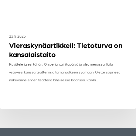
23.9.2025
Vieraskynäartikkeli: Tietoturva on
kansalaistaito
Kuvittele itsesi tähän: On perjantai-iltapäivä ja olet menossa illalla
ystäviesi kanssa teatteriin ja tämän jälkeen syömään. Olette sopineet
näkevänne ennen teatteria läheisessä baarissa. Kaikki…