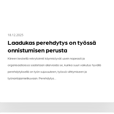
18.12.2025
Laadukas perehdytys on työssä
onnistumisen perusta
Kiireen keskellä rekrytoinnit käynnistyvät usein nopeasti ja
organisaatioissa saatetaan aliarvioida se, kuinka suuri vaikutus hyvällä
perehdytyksellä on työn sujuvuuteen, työssä viihtymiseen ja
työnantajamielikuvaan. Perehdytys…