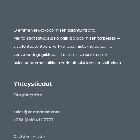
Olemme verkko-oppimisen asiantuntijoita.
Meiltä saat ratkaisut kaikkiin digioppimisen tarpeisiisi –
sisällöntuotantoon, verkko-oppimisteknologiaan ja
verkkopedagogiikkaan. Tuemme ja opastamme
asiakkaitamme kaikissa verkkokouluttamisen vaiheissa.
Yhteystiedot
Ota yhteyttä »
sales@xoompoint.com
+358 (0)10 411 7373
Rekisteriseloste