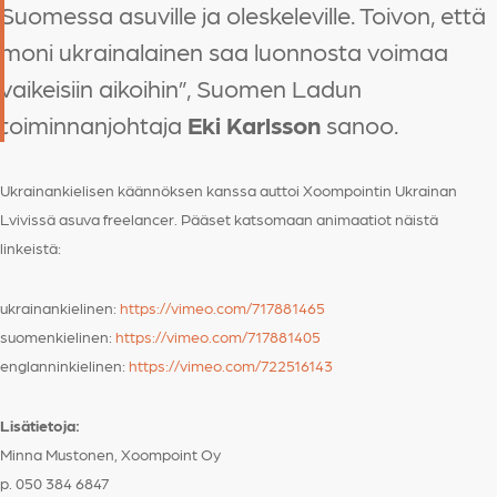
Suomessa asuville ja oleskeleville. Toivon, että
moni ukrainalainen saa luonnosta voimaa
vaikeisiin aikoihin”, Suomen Ladun
toiminnanjohtaja
Eki Karlsson
sanoo.
Ukrainankielisen käännöksen kanssa auttoi Xoompointin Ukrainan
Lvivissä asuva freelancer. Pääset katsomaan animaatiot näistä
linkeistä:
ukrainankielinen:
https://vimeo.com/717881465
suomenkielinen:
https://vimeo.com/717881405
englanninkielinen:
https://vimeo.com/722516143
Lisätietoja:
Minna Mustonen, Xoompoint Oy
p. 050 384 6847