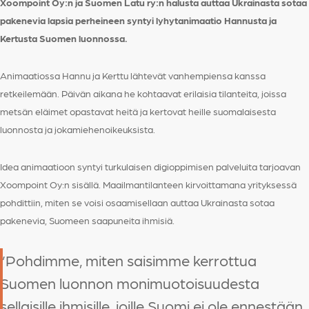
Xoompoint Oy:n ja Suomen Latu ry:n halusta auttaa Ukrainasta sotaa
pakenevia lapsia perheineen syntyi lyhytanimaatio Hannusta ja
Kertusta Suomen luonnossa.
Animaatiossa Hannu ja Kerttu lähtevät vanhempiensa kanssa
retkeilemään. Päivän aikana he kohtaavat erilaisia tilanteita, joissa
metsän eläimet opastavat heitä ja kertovat heille suomalaisesta
luonnosta ja jokamiehenoikeuksista.
Idea animaatioon syntyi turkulaisen digioppimisen palveluita tarjoavan
Xoompoint Oy:n sisällä. Maailmantilanteen kirvoittamana yrityksessä
pohdittiin, miten se voisi osaamisellaan auttaa Ukrainasta sotaa
pakenevia, Suomeen saapuneita ihmisiä.
”Pohdimme, miten saisimme kerrottua
Suomen luonnon monimuotoisuudesta
sellaisille ihmisille, joille Suomi ei ole ennestään