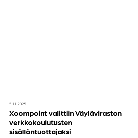
Xoompoint
TIEDOTTEET
valittiin
Väyläviraston
verkkokoulutusten
sisällöntuottajaksi
5.11.2025
Xoompoint valittiin Väyläviraston
verkkokoulutusten
sisällöntuottajaksi