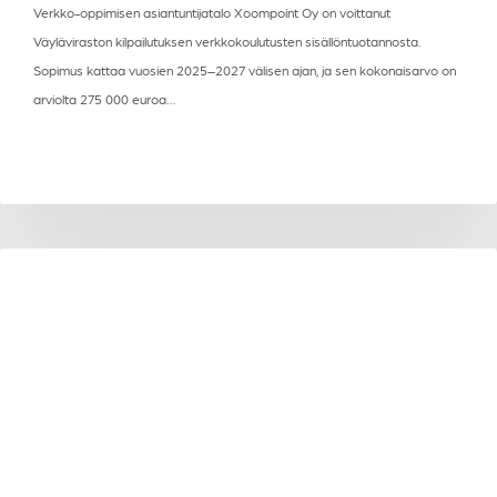
Verkko-oppimisen asiantuntijatalo Xoompoint Oy on voittanut
Väyläviraston kilpailutuksen verkkokoulutusten sisällöntuotannosta.
Sopimus kattaa vuosien 2025–2027 välisen ajan, ja sen kokonaisarvo on
arviolta 275 000 euroa…
Vieraskynäartikkeli:
AJANKOHTAISTA
Tietoturva
on
kansalaistaito