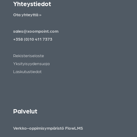
Yhteystiedot
Ota yhteyttä »
sales@xoompoint.com
+358 (0)10 411 7373
Rekisteriseloste
Yksityisyydensuoja
Laskutustiedot
Palvelut
Verkko-oppimisympäristö FlowLMS