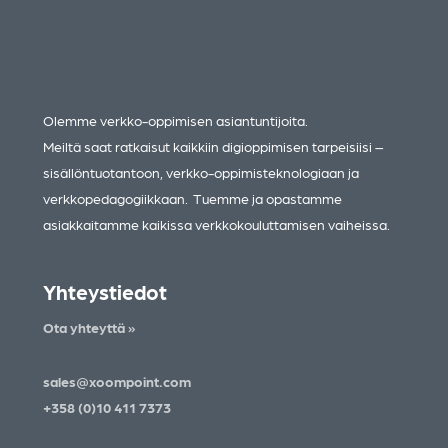
Olemme verkko-oppimisen asiantuntijoita.
Meiltä saat ratkaisut kaikkiin digioppimisen tarpeisiisi –
sisällöntuotantoon, verkko-oppimisteknologiaan ja
verkkopedagogiikkaan. Tuemme ja opastamme
asiakkaitamme kaikissa verkkokouluttamisen vaiheissa.
Yhteystiedot
Ota yhteyttä »
sales@xoompoint.com
+358 (0)10 411 7373