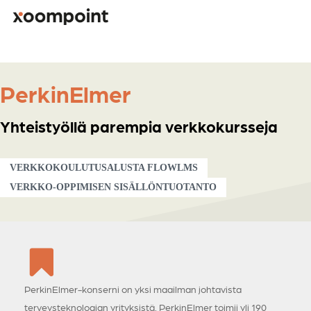
Skip
to
main
content
Kirjoita hakusana etsiäksesi
PerkinElmer
Yhteistyöllä parempia verkkokursseja
VERKKOKOULUTUSALUSTA FLOWLMS
VERKKO-OPPIMISEN SISÄLLÖNTUOTANTO
PerkinElmer-konserni on yksi maailman johtavista
terveysteknologian yrityksistä. PerkinElmer toimii yli 190