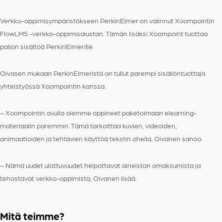
Verkko-oppimisympäristökseen PerkinElmer on valinnut Xoompointin
FlowLMS -verkko-oppimisalustan. Tämän lisäksi Xoompoint tuottaa
paljon sisältöä PerkinElmerille.
Oivasen mukaan PerkinElmeristä on tullut parempi sisällöntuottaja
yhteistyössä Xoompointin kanssa.
– Xoompointin avulla olemme oppineet paketoimaan elearning-
materiaalin paremmin. Tämä tarkoittaa kuvien, videoiden,
animaatioiden ja tehtävien käyttöä tekstin ohella, Oivanen sanoo.
– Nämä uudet ulottuvuudet helpottavat aineiston omaksumista ja
tehostavat verkko-oppimista, Oivanen lisää.
Mitä teimme?