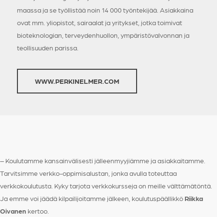
maassa ja se työllistää noin 14 000 työntekijää. Asiakkaina
ovat mm. yliopistot, sairaalat ja yritykset, jotka toimivat
bioteknologian, terveydenhuollon, ympäristövalvonnan ja
teollisuuden parissa.
WWW.PERKINELMER.COM
– Koulutamme kansainvälisesti jälleenmyyjiämme ja asiakkaitamme.
Tarvitsimme verkko-oppimisalustan, jonka avulla toteuttaa
verkkokoulutusta. Kyky tarjota verkkokursseja on meille välttämätöntä.
Ja emme voi jäädä kilpailijoitamme jälkeen, koulutuspäällikkö
Riikka
Oivanen
kertoo.