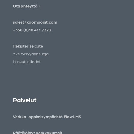
Ota yhteyttä »
sales@xoompoint.com
+358 (0)10 411 7373
Rekisteriseloste
Yksityisyydensuoja
Laskutustiedot
Palvelut
Verkko-oppimisympäristö FlowLMS
Räätälöidyt verkkokurssit