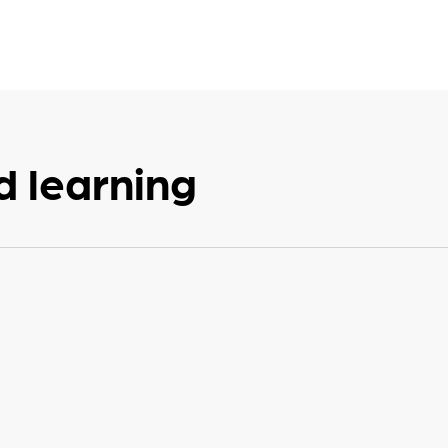
d learning
a etsiäksesi
sesi