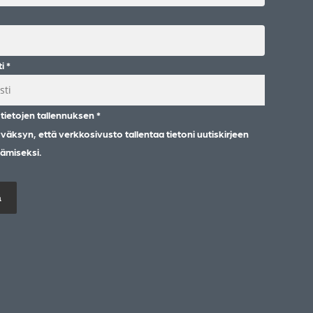
ti
*
tietojen tallennuksen
*
väksyn, että verkkosivusto tallentaa tietoni uutiskirjeen
tämiseksi.
ä