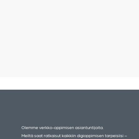
oppiminen on t
monelle tuttu, 
se käytännöss
tarkoittaa ja mi
termejä siihen l
Mitkä ovat e-le
hyödyt? Entä 
tilanteita,…
RIIKKA HAG
23.2.2023
Olemme verkko-oppimisen asiantuntijoita.
Meiltä saat ratkaisut kaikkiin digioppimisen tarpeisiisi –