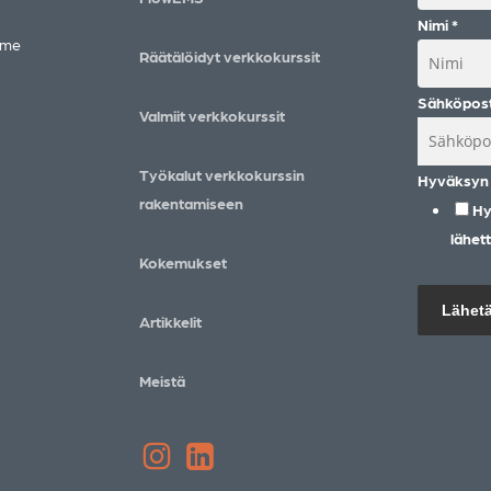
Nimi
*
mme
Räätälöidyt verkkokurssit
Sähköpos
Valmiit verkkokurssit
Työkalut verkkokurssin
Hyväksyn 
rakentamiseen
Hy
lähet
Kokemukset
Lähet
Artikkelit
Meistä
Instagram
LinkedIn