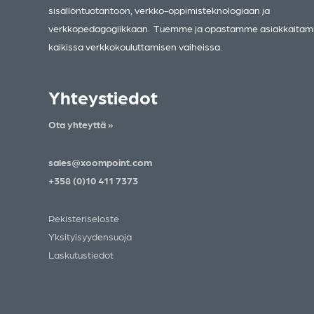
sisällöntuotantoon, verkko-oppimisteknologiaan ja
verkkopedagogiikkaan. Tuemme ja opastamme asiakkaita
kaikissa verkkokouluttamisen vaiheissa.
Yhteystiedot
Ota yhteyttä »
sales@xoompoint.com
+358 (0)10 411 7373
Rekisteriseloste
Yksityisyydensuoja
Laskutustiedot