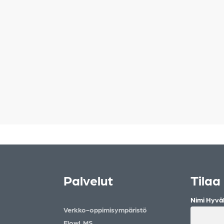
erminä
mutta mitä
ä
tä
iittyy?
arningin
onko
MAN
Palvelut
Tilaa 
Nimi Hyväk
Verkko-oppimisympäristö
FlowLMS